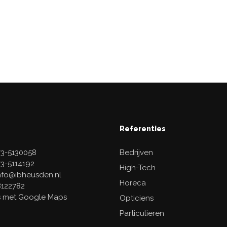
Referenties
)73-5130058
Bedrijven
73-5114192
High-Tech
info@ibheusden.nl
Horeca
18122782
s met Google Maps
Opticiens
Particulieren