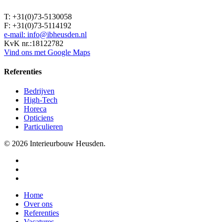
T: +31(0)73-5130058
F: +31(0)73-5114192
e-mail: info@ibheusden.nl
KvK nr.:18122782
Vind ons met Google Maps
Referenties
Bedrijven
High-Tech
Horeca
Opticiens
Particulieren
© 2026 Interieurbouw Heusden.
facebook
linkedin
instagram
Close
Home
Menu
Over ons
Referenties
Vacatures