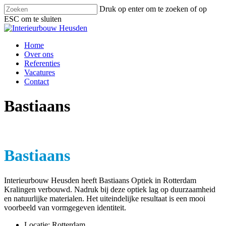
Skip
Druk op enter om te zoeken of op
to
ESC om te sluiten
main
Close
content
Search
Menu
Home
Over ons
Referenties
Vacatures
Contact
Bastiaans
Bastiaans
Interieurbouw Heusden heeft Bastiaans Optiek in Rotterdam
Kralingen verbouwd. Nadruk bij deze optiek lag op duurzaamheid
en natuurlijke materialen. Het uiteindelijke resultaat is een mooi
voorbeeld van vormgegeven identiteit.
Locatie: Rotterdam