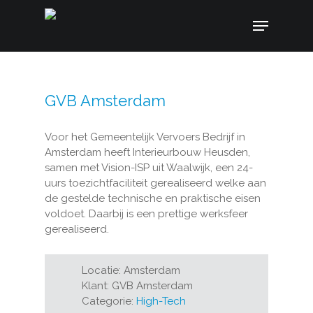
Skip
Menu
to
main
content
GVB Amsterdam
Voor het Gemeentelijk Vervoers Bedrijf in
Amsterdam heeft Interieurbouw Heusden,
samen met Vision-ISP uit Waalwijk, een 24-
uurs toezichtfaciliteit gerealiseerd welke aan
de gestelde technische en praktische eisen
voldoet. Daarbij is een prettige werksfeer
gerealiseerd.
Locatie: Amsterdam
Klant: GVB Amsterdam
Categorie:
High-Tech